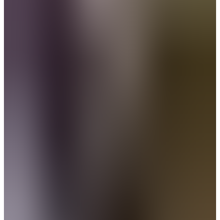
Teresa Bianchi Aguiar
Partner
Paulo Sousa
Partner
Pedro Campelo