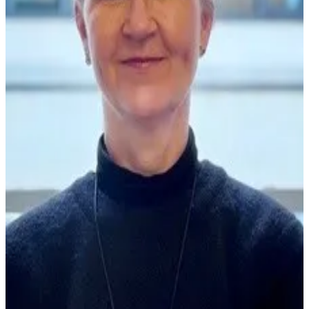
André Duarte
Advisory Board
Jorge Gouveia de Oliveira
Advisory Board
Miguel Seixas
Advisory Board