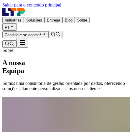
Saltar para o conteúdo principal
Indústrias
Soluções
Entrega
Blog
Sobre
PT
Candidate-se agora
Sobre
A nossa
Equipa
Somos uma consultoria de gestão orientada por dados, oferecendo
soluções altamente personalizadas aos nossos clientes.
Liderança