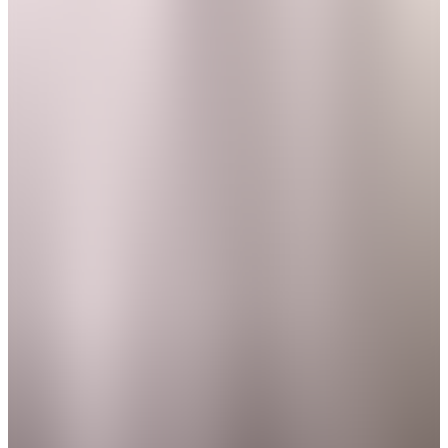
Daniel Pereira
Partner
Diogo Pereira da Silva
Horácio Neri