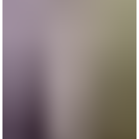
Bernardo Almada-Lobo
Partner
Pedro Amorim
Partner
Luis Guimarães
Partner