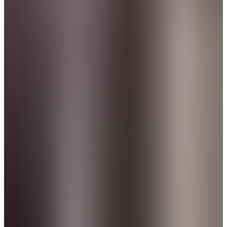
Leo Laranjeira
Partner & Head of Latin America
Pedro Amorim
Partner
Pedro Campelo
Partner