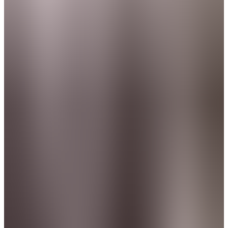
Principal
Isabel Sousa Pereira
Principal
José Queiroga
Principal