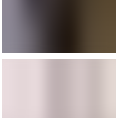
Partner
Daniel Pereira
Partner
Líderes de Área
Bruno Batista
Principal