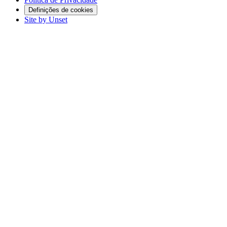
Definições de cookies
Site by Unset