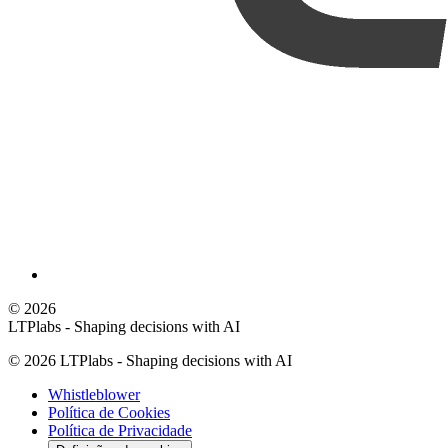
©
2026
LTPlabs - Shaping decisions with AI
©
2026
LTPlabs - Shaping decisions with AI
Whistleblower
Política de Cookies
Política de Privacidade