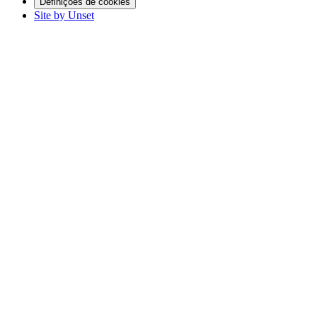
Definições de cookies
Site by Unset