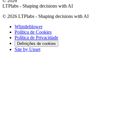
©
2026
LTPlabs - Shaping decisions with AI
©
2026
LTPlabs - Shaping decisions with AI
Whistleblower
Política de Cookies
Política de Privacidade
Definições de cookies
Site by Unset