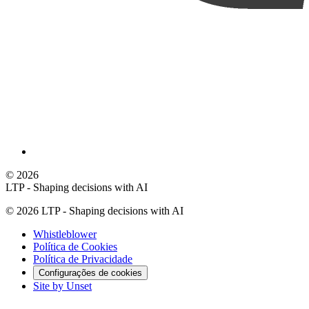
©
2026
LTP - Shaping decisions with AI
©
2026
LTP - Shaping decisions with AI
Whistleblower
Política de Cookies
Política de Privacidade
Configurações de cookies
Site by Unset